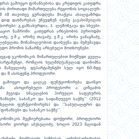
დრას გამოეყო ფინანსებისა და კრედიტის კათედრა
ვების ძირითადი მიმართულება რეგიონის სოციალურ-
მ იმ თავითვე ყურადღება მიაქცია ახალგაზრდა
 დიდ დახმარებას უწევდნენ ივანე ჯავახიშვილის
რები: გ.გამსახურდია, პ. ლემონჯავა და სხვები.
ციო ნაშრომი. კათედრას არსებობის პერიოდში
ე, ე.მ.კ. ირინე თავაძე, ე.მ.კ. ირინა ვაშაყმაძე,
ლებელთა მონაწილეობით დაიხვეწა და შემუშავდა
დო შრომის ბაზარზე არსებული მოთხოვნები.
ედეგად ეკონომიკის მიმართულებით მოქმედი ყველა
პარტამენტი, რომლის ხელმძღვანელად დაინიშნა
 მანველიძე. დეპარტამენტში სულ იყო 60-მდე
 და 8 ასისტენტ პროფესორი.
ს გამოეყო და ცალკე ფუნქციონირება დაიწყო
მენტმა ასოცირებული პროფესორი ა. ცინცაძის
ში შევიდა სწავლების პირველი საფეხურის
ანსები, საბანკო და სადაზღვევო საქმე‘‘ (2012
ახელით ფუნქციონირებს) და ‘‘საბუღალტრო და
ფინანსები და საბანკო საქმე‘‘.
კონომიკის მეცნიერებათა დოქტორი, პროფესორი
სორი გიორგი აბუსელიძე, ხოლო 2023 წლიდან
მენტში მოქმედებს ბიზნესის ადმინისტრირების